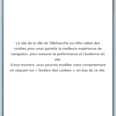
Le site de la ville de Villefranche-sur-Mer utilise des
cookies pour vous garantir la meilleure expérience de
navigation, pour mesurer la performance et l’audience du
site.
A tout moment, vous pourrez modifier votre consentement
en cliquant sur « Gestion des cookies », en bas de ce site.