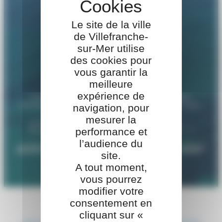
Le site de la ville
de Villefranche-
sur-Mer utilise
des cookies pour
vous garantir la
meilleure
expérience de
ACCUEIL
>
ASSOCIATIONS
>
CROIX ROUGE
FRANÇAISE – ANTENNE DE VILLEFRANCHE-SUR-
navigation, pour
MER
mesurer la
Croix Rouge Française –
performance et
antenne de Villefranche-sur-
l’audience du
site.
Mer
A tout moment,
vous pourrez
modifier votre
consentement en
cliquant sur «