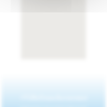
#Villefranchesurmer