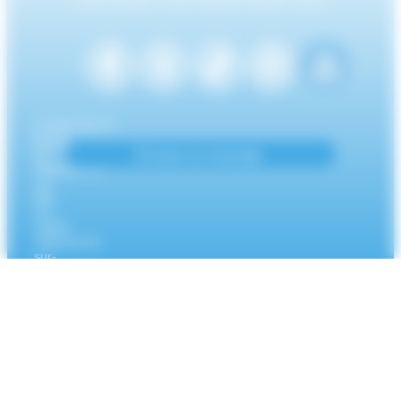
PARTAGEZ VOS AVENTURES SUR
CONTACT
Mairie
Envoyer un message
de
Villefranche-
sur-
Mer
CS
10002
Villefranche-
sur-
Mer
Cedex
04
93
76
33
33
NUMÉROS UTILES