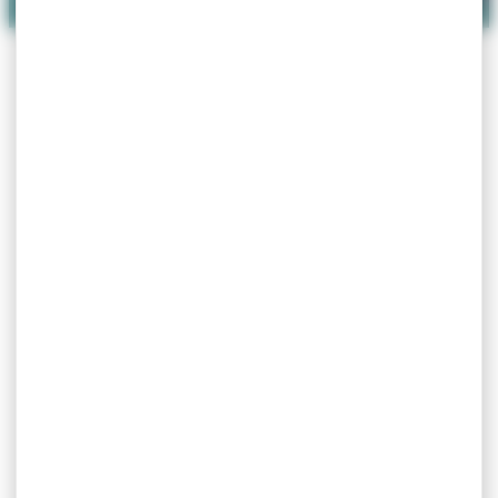
EMAIL
e.duliere@orange.fr