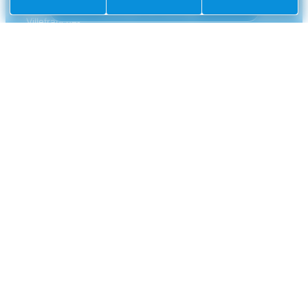
Envoyer un message
de
Villefranche-
sur-
Mer
CS
10002
Villefranche-
sur-
Mer
Cedex
04
93
76
33
33
NUMÉROS UTILES
Police municipale
04 93 76 33 42
Gendarmerie nationale
0 800 112 112
CCAS
04 93 01 83 32
France Travail
04 93 76 20 30
Métropole Nice Côte d'Azur
04 93 01 67 73