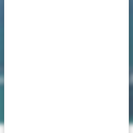
CCUEIL
>
ASSOCIATIONS
>
AMICALE NATIONALE DU 22E B
cale Nationale du 22e