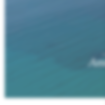
A
Ami