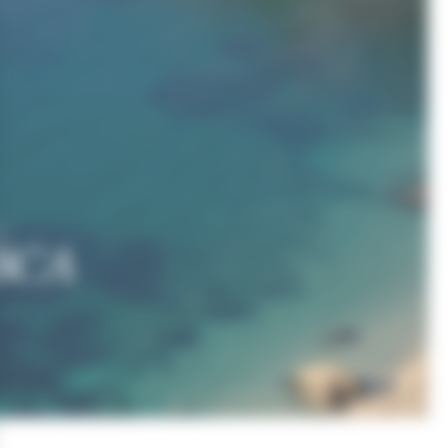
CA
 BCA