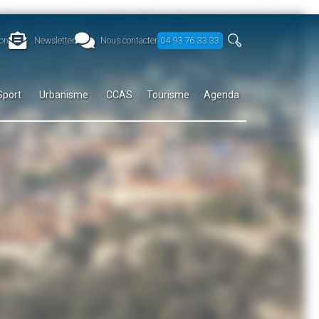
on
Newsletter
Nous contacter
04 93 76 33 33
Sport
Urbanisme
CCAS
Tourisme
Agenda