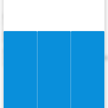
Description
« Au 22, on s’estime ! »
Responsable
M. Gérard LIEBENGUTH
Horaires
Uniquement lors des cérémonies, des assemblées générales av
conviés à un événement.