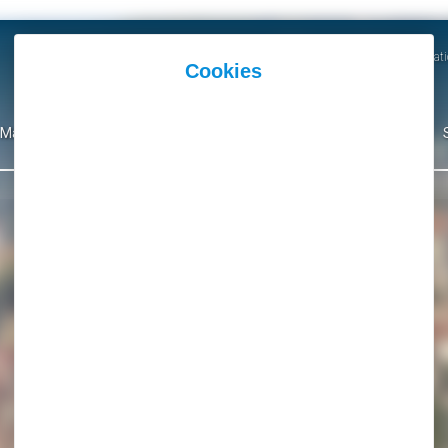
Actualités
Agenda
Parutions et Communicati
Mairie
Ma Ville
Environnement
Culture
Événementiel