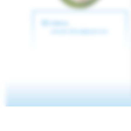
EMAIL
amicale.22bca@gmail.com