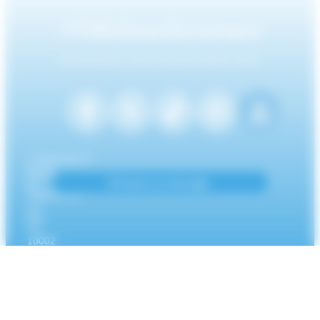
#Villefranchesurmer
PARTAGEZ VOS AVENTURES SUR
CONTACT
Mairie
Envoyer un message
de
Villefranche-
sur-
Mer
CS
10002
Villefranche-
sur-
Mer
Cedex
04
93