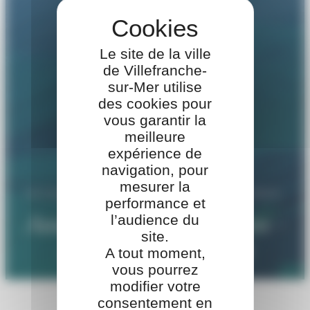
Le site de la ville
de Villefranche-
sur-Mer utilise
des cookies pour
vous garantir la
meilleure
expérience de
navigation, pour
mesurer la
ACCUEIL
>
ASSOCIATIONS
>
AMICALE DES SOUS-
performance et
OFFICIERS – ANCIEN DE LA B.A 943
Amicale des sous-officiers –
l’audience du
site.
ancien de la B.A 943
A tout moment,
vous pourrez
modifier votre
consentement en