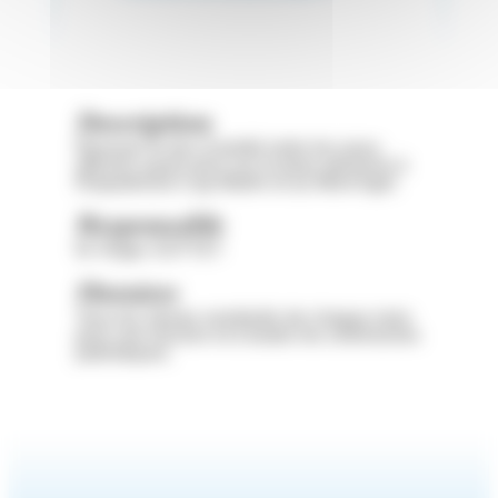
Description
Renouer le lien d’amitié entre les sous-
officiers ayant servi sur la base aérienne à
Roquebrune-Cap-Martin et au Mont Agel.
Responsable
M. Roger SOTTET
Horaires
Tous les 2èmes vendredis de chaque mois
pour une réunion et à toutes les cérémonies
patriotiques.