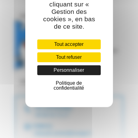
cliquant sur «
Gestion des
cookies », en bas
de ce site.
Tout accepter
Tout refuser
Personnaliser
Politique de
confidentialité
TÉLÉPHONE
"06 68 35 73 17"
EMAIL
rubaudo.aimee@orange.fr