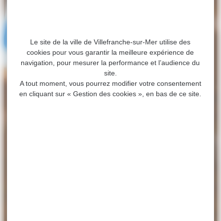
Le site de la ville de Villefranche-sur-Mer utilise des
cookies pour vous garantir la meilleure expérience de
navigation, pour mesurer la performance et l’audience du
site.
A tout moment, vous pourrez modifier votre consentement
en cliquant sur « Gestion des cookies », en bas de ce site.
ACCUEIL
>
ACTUALITÉS
>
𝐕𝐢𝐥𝐥𝐞𝐟𝐫𝐚𝐧𝐜𝐡𝐞-𝐬𝐮𝐫-𝐌𝐞𝐫
𝐨𝐛𝐭𝐢𝐞𝐧𝐭 𝐥𝐞 𝐥𝐚𝐛𝐞𝐥 « 𝐓𝐬𝐮𝐧𝐚𝐦𝐢 𝐑𝐞𝐚𝐝𝐲 » !