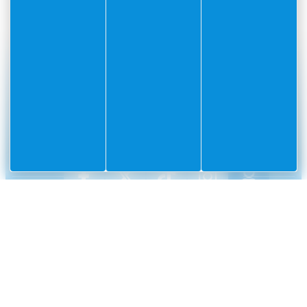
#Villefranchesurmer
PARTAGEZ VOS AVENTURES SUR
CONTACT
Mairie
Envoyer un message
de
Villefranche-
sur-
Mer
CS
10002