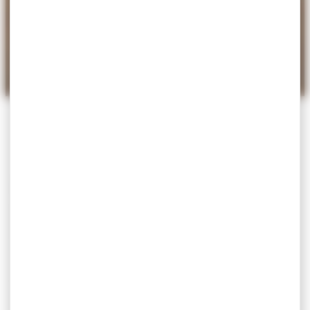
𝐕𝐢𝐥𝐥𝐞𝐟𝐫𝐚𝐧𝐜𝐡𝐞-𝐬𝐮𝐫-𝐌𝐞𝐫
𝐨𝐛𝐭𝐢𝐞𝐧𝐭 𝐥𝐞 𝐥𝐚𝐛𝐞𝐥 « 𝐓𝐬𝐮𝐧𝐚𝐦𝐢
𝐑𝐞𝐚𝐝𝐲 » !
Actu
La Commune de Villefranche-sur-Mer et la
Métropole Nice Côte d’Azur viennent d’obtenir la
reconnaissance internationale « Tsunami Ready », un
programme porté par l’UNESCO visant à renforcer la
préparation des territoires côtiers face au risque de
tsunami.
Le label a été remis à Jean-Charles Péraldi,
adjoint à la sécurité, à la circulation et au
stationnement, lors de la cérémonie officielle de
remise.
Cette distinction récompense le travail engagé par
la commune pour mieux informer, alerter et protéger la