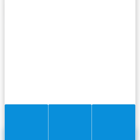
Dans le cadre de la construction de l’EHPAD
L’Escalinada, des branchements seront réalisés par
Eau Azur dans la nuit du 6 au 7 mai.
Ces travaux nécessiteront la fermeture totale de la
circulation de 21h à 6h
Une déviation sera mise en place
Merci de votre compréhension.
RÉDIGÉ PAR
Le
7 mai