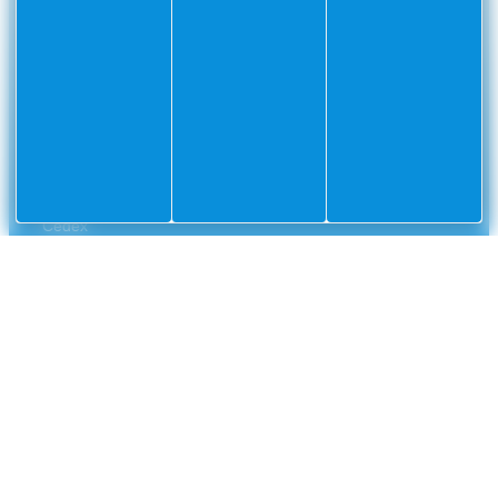
CONTACT
Mairie
Envoyer un message
de
Villefranche-
sur-
Mer
CS
10002
Villefranche-
sur-
Mer
Cedex
04
93
76
33
33
NUMÉROS UTILES
Police municipale
04 93 76 33 42
Gendarmerie nationale
0 800 112 112
CCAS
04 93 01 83 32
France Travail