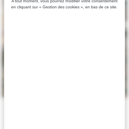
A tout moment, vous pourrez modifier votre consentement
en cliquant sur « Gestion des cookies », en bas de ce site.
ACCUEIL
>
ACTUALITÉS
>
𝐓𝐫𝐚𝐯𝐚𝐮𝐱 𝐚𝐯𝐞𝐧𝐮𝐞 𝐕𝐢𝐜𝐭𝐨𝐫
𝐂𝐚𝐮𝐯𝐢𝐧
𝐓𝐫𝐚𝐯𝐚𝐮𝐱 𝐚𝐯𝐞𝐧𝐮𝐞 𝐕𝐢𝐜𝐭𝐨𝐫
𝐂𝐚𝐮𝐯𝐢𝐧
Actu