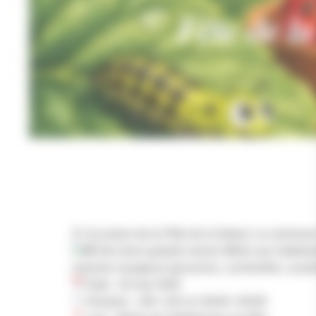
AC
𝐅𝐞̂𝐭𝐞 𝐝𝐞 𝐥
À l’occasion de la Fête de la Nature, la commune 
Des bons gratuits seront offerts aux habitants
insectes ravageurs (pucerons, cochenilles, acar
Date : 20 mai 2026
Horaires : 10h–12h et 13h30–15h30