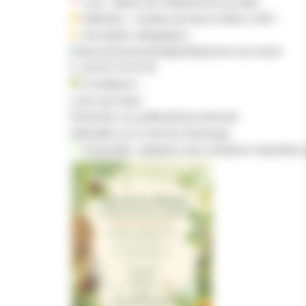
Lieu : Mairie de Villefranche-sur-Mer
Attention : nombre de bons limité à 100 !
Inscription obligatoire :
environnement@villefranche-sur-mer.fr
04 93 76 33 29
Conditions :
1 bon par foyer
Présenter un justificatif de domicile
Utilisable sur le site de Greenapy
Ensemble, adoptons des solutions naturelles p