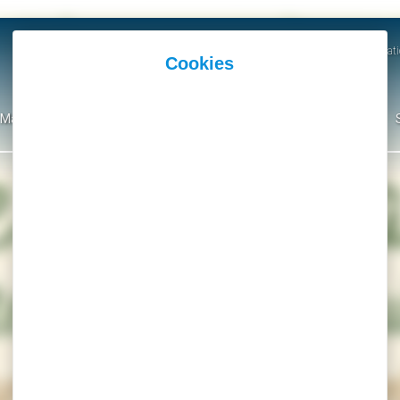
Actualités
Agenda
Parutions et Communicati
Mairie
Ma Ville
Environnement
Culture
Événementiel