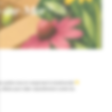
𝐞𝐫 !
𝐞-𝐬𝐮𝐫-𝐌𝐞𝐫 !
 jardins tout en respectant la biodiversité
, idéals pour lutter naturellement contre les