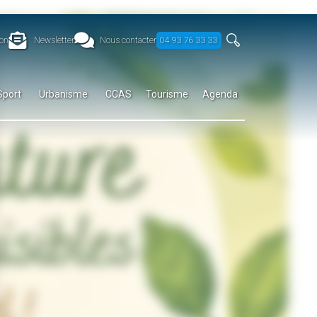
on
Newsletter
Nous contacter
04 93 76 33 33
Sport
Urbanisme
CCAS
Tourisme
Agenda