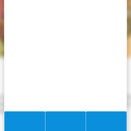
CUEIL
>
ACTUALITÉS
>
𝐅𝐞̂𝐭𝐞 𝐝𝐞 𝐥𝐚 𝐍𝐚𝐭𝐮𝐫𝐞 𝐚̀ 𝐕𝐢𝐥𝐥𝐞𝐟𝐫𝐚𝐧𝐜𝐡𝐞-𝐬𝐮𝐫-
 𝐍𝐚𝐭𝐮𝐫𝐞 𝐚̀ 𝐕𝐢𝐥𝐥𝐞𝐟𝐫𝐚𝐧𝐜
Actu
vous propose une initiative écologique pour prendre soin de vos
 pour l’achat d’auxiliaires vivants (coccinelles, chrysopes, etc.)
iens…).