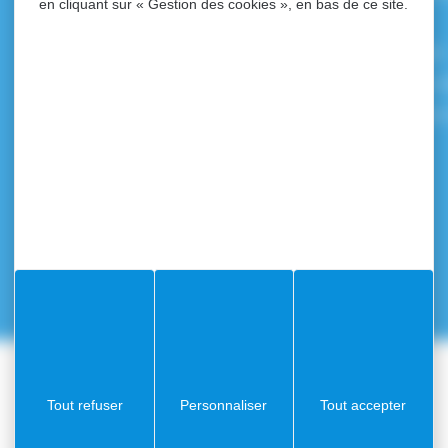
en cliquant sur « Gestion des cookies », en bas de ce site.
0 800 112 112
CCAS
Plan du site
04 93 01 83 32
France Travail
Offres d’emploi
04 93 76 20 30
Métropole Nice Côte d'Azur
Gestion des co
04 93 01 67 73
Réalisatio
Tout refuser
Personnaliser
Tout accepter