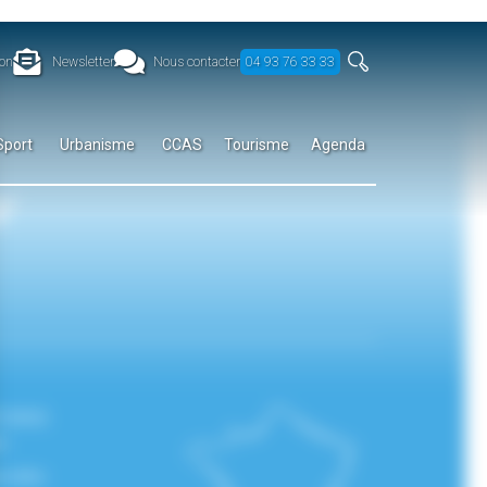
on
Newsletter
Nous contacter
04 93 76 33 33
Sport
Urbanisme
CCAS
Tourisme
Agenda
r
IONS
es
nelles