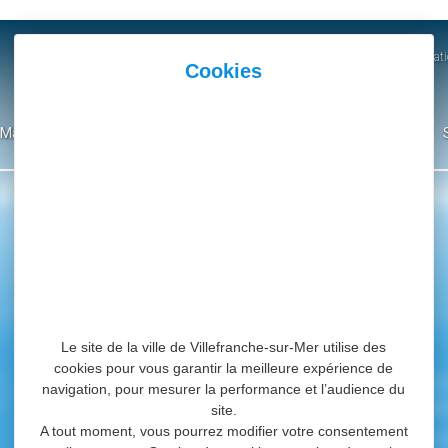
Actualités
Agenda
Parutions et Communicati
Mairie
Ma Ville
Environnement
Culture
Événementiel
#Villefranchesurme
PARTAGEZ VOS AVENTURES SUR
Le site de la ville de Villefranche-sur-Mer utilise des
cookies pour vous garantir la meilleure expérience de
NUMÉROS UTILES
INFORMAT
navigation, pour mesurer la performance et l’audience du
Police municipale
Mentions légal
site.
04 93 76 33 42
A tout moment, vous pourrez modifier votre consentement
Gendarmerie nationale
Données person