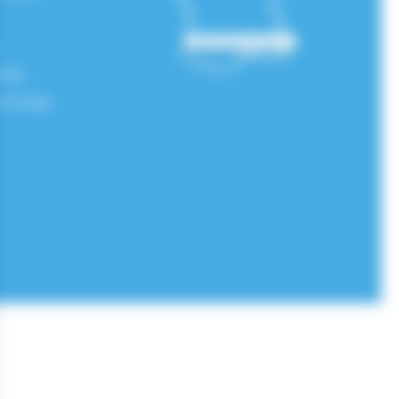
okies
n Koredge