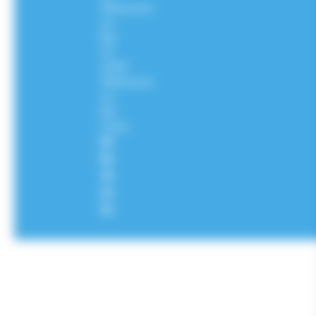
Villefranche-
sur-
Mer
CS
10002
Villefranche-
sur-
Mer
Cedex
04
93
76
33
33